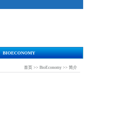
BIOECONOMY
首页
>>
BioEconomy
>>
简介