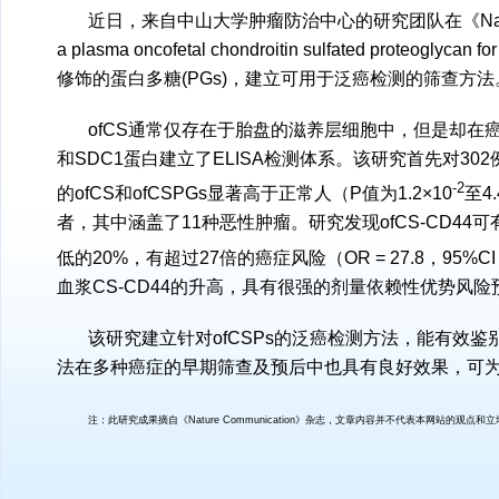
近日，来自中山大学肿瘤防治中心的研究团队在《Nat
a plasma oncofetal chondroitin sulfated prote
修饰的蛋白多糖(
PGs)，建立可用于泛癌检测的筛查方法
ofCS通常仅存在于胎盘的滋养层细胞中，但是却在
和SDC1蛋白建立了ELISA检测体系。该研究首先对3
-2
的ofCS和ofCSPGs显著高于正常人（P值为1.2×10
至4.
者，其中涵盖了11种恶性肿瘤。研究发现ofCS-CD44
低的20%，有超过27倍的癌症风险（OR = 27.8，95%CI = 18
血浆CS-CD44的升高，具有很强的剂量依赖性优势风险
该研究建立针对ofCSPs的泛癌检测方法，能有效
法在多种癌症的早期筛查及预后中也具有良好效果，可
注：此研究成果摘自《Nature Communication》杂志，文章内容并不代表本网站的观点和