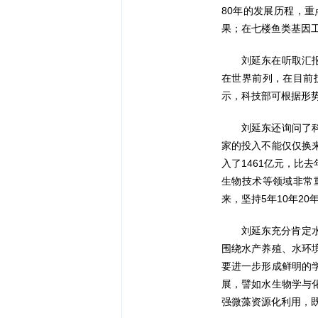
80年的发展历程，
果；在七楼鱼类基因
刘延东在听取汇
在世界前列，在目前
示，科技部可根据形
刘延东还询问了
家的投入不能仅仅换
入了1461亿元，比
生物技术等领域非常
来，坚持5年10年2
刘延东充分肯定
围绕水产养殖、水环
要进一步形成鲜明的
展，譬如水生物学与
强微藻资源化利用，