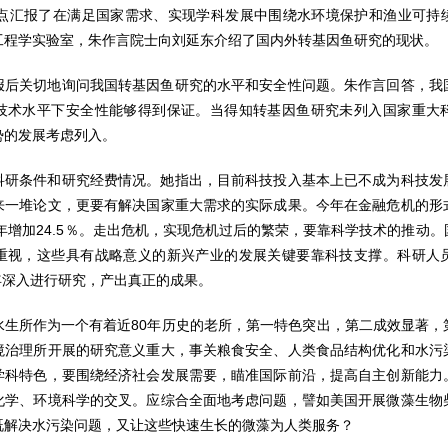
重点汇报了在满足国家需求、实现学科发展中围绕水环境保护和渔业可持
工程学实验室，朱作言院士向刘延东介绍了国内外转基因鱼研究的现状。
报后关切地询问我国转基因鱼研究的水平和安全性问题。朱作言回答，我
技术水平下安全性能够得到保证。当得知转基因鱼研究未列入国家重大
势的发展考虑列入。
科研条件和研究经费情况。她指出，目前科技投入基本上已不成为科技发
来一堆论文，更要有解决国家重大需求的实际成果。今年在金融危机的形
去年增加24.5％。走出危机，实现危机过后的繁荣，要靠科学技术的推动
重视，这些具有战略意义的新兴产业的发展关键要靠科技支撑。科研人
0年深入进行研究，产出真正的成果。
水生所作为一个有着近80年历史的老所，第一特色突出，第二成效显著，
境治理所开展的研究意义重大，事关粮食安全、人类食品结构优化和水污
学科特色，要围绕经济社会发展需要，瞄准国际前沿，提高自主创新能力
化学、环境科学的交叉。应综合全面地考虑问题，譬如美国开展微藻生物
既解决水污染问题，又让这些快速生长的微藻为人类服务？