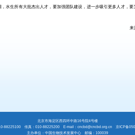
调，水生所有大批杰出人才，要加强团队建设，进一步吸引更多人才，要
来
北京市海淀区西四环中路16号院4号楼
-88225100 传真：010-88225200 E-mail：cncbd@cncbd.org.cn 京ICP备05
主办单位：中国生物技术发展中心 邮编：100039