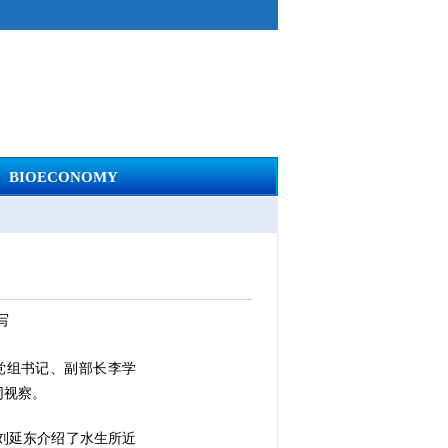
BIOECONOMY
写
党组书记、副部长李学
同视察。
刘延东介绍了水生所近