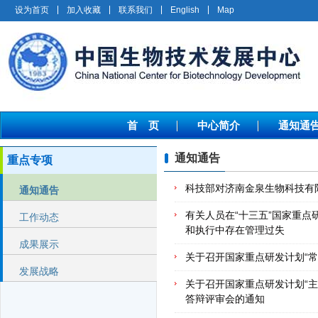
设为首页
加入收藏
联系我们
English
Map
首 页
中心简介
通知通
通知通告
重点专项
科技部对济南金泉生物科技有
通知通告
有关人员在“十三五”国家重点
工作动态
和执行中存在管理过失
成果展示
关于召开国家重点研发计划“常
发展战略
关于召开国家重点研发计划“主
答辩评审会的通知