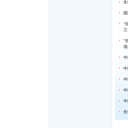
生
国
“
工
“
现
中
中
中
中
中
生